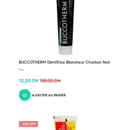
➤ Réduit l’humidité et prévient les odeurs.
➤ Convient aux peaux normales.
➤ Format pratique 100 ml.
Pensez-y :
✔ Pour découvrir nos offres et promotions du
moment,
cliquez ici
✔ Suivez-nous sur TikTok –
cliquez ici
✔ Rejoignez-nous sur Instagram –
cliquez ici
BUCCOTHERM Dentifrice Blancheur Charbon Noir
–...
72,00
DH
108,00
DH
AJOUTER AU PANIER
-33% OFF