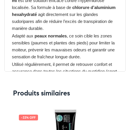
ml
est une solution efficace contre l’hyperhidrose
localisée. Sa formule à base de
chlorure d’aluminium
hexahydraté
agit directement sur les glandes
sudoripares afin de réduire l’excès de transpiration de
manière durable.
Adapté aux
peaux normales
, ce soin cible les zones
sensibles (paumes et plantes des pieds) pour limiter la
moiteur, prévenir les mauvaises odeurs et garantir une
sensation de fraîcheur longue durée.
Utilisé régulièrement, il permet de retrouver confort et
assurance dans toutes les situations du quotidien (sport,
travail, chaleur).
Produits similaires
Avantages Du ETIAXIL
DÉTRANSPIRANT EXTREME MAINS ET
PIEDS
➤ Action anti-transpiration efficace et durable.
-33% OFF
➤ Spécialement conçu pour mains et pieds.