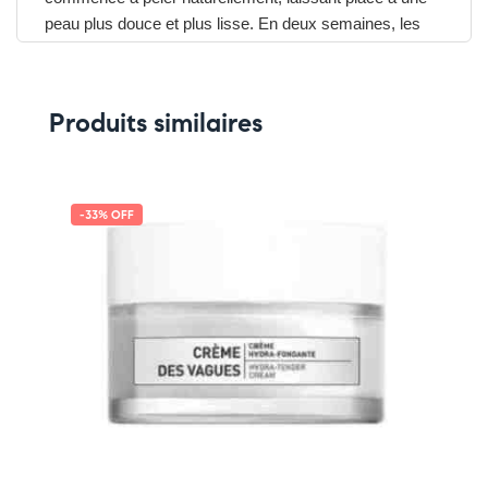
peau plus douce et plus lisse. En deux semaines, les
pieds retrouvent un aspect soyeux et régénéré.
Soin pratique et efficace
Xérial Peel
Facile à utiliser à domicile, SVR
Produits similaires
Masque Exfoliant Pieds
remplace les râpes et
pierres ponces en apportant une exfoliation homogène
et sans effort. Convient aux pieds secs, rugueux et
-33% OFF
épaissis.
Avantages du SVR Xérial Peel Masque Exfoliant Pieds
➤ Exfolie intensément callosités et rugosités
➤ Lisse et adoucit les pieds secs et abîmés
➤ Résultats visibles dès 7 jours, peau neuve en 2
semaines
➤ Application pratique grâce aux chaussettes imbibées
à usage unique
Pensez-y :
✔ Pour découvrir nos offres et promotions du
moment,
cliquez ici