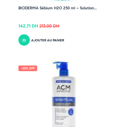
BIODERMA Sébium H2O 250 ml – Solution...
142,71
DH
213,00
DH
AJOUTER AU PANIER
-33% OFF