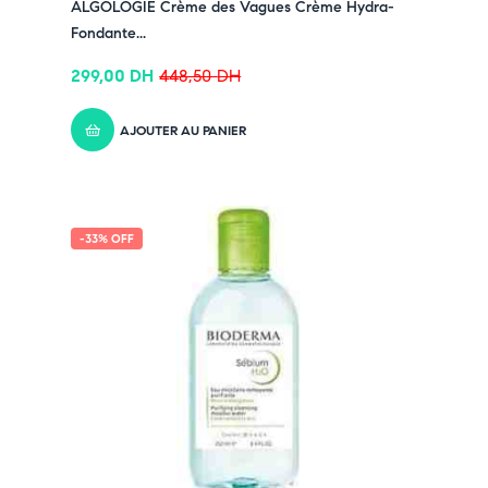
ALGOLOGIE Crème des Vagues Crème Hydra-
✔ Suivez-nous sur TikTok –
cliquez ici
Fondante...
✔ Rejoignez-nous sur Instagram –
cliquez ici
299,00
DH
448,50
DH
AJOUTER AU PANIER
-33% OFF