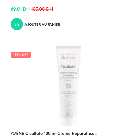
69,01
DH
103,00
DH
AJOUTER AU PANIER
-33% OFF
AVÈNE Cicalfate 100 ml Crème Réparatrice...