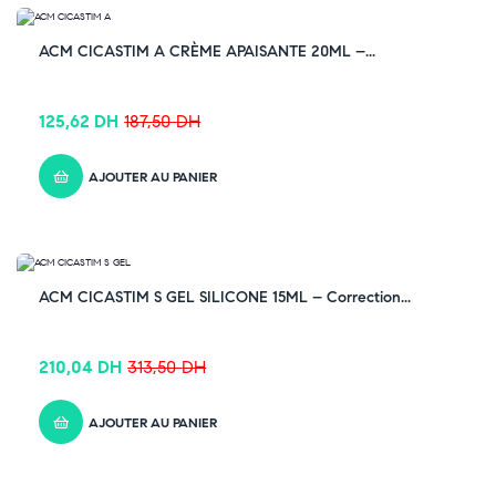
-33% OFF
ACM CICASTIM A CRÈME APAISANTE 20ML –...
125,62
DH
187,50
DH
AJOUTER AU PANIER
-33% OFF
ACM CICASTIM S GEL SILICONE 15ML – Correction...
210,04
DH
313,50
DH
AJOUTER AU PANIER