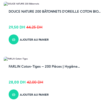
-33% OFF
DOUCE NATURE 200 BÂTONNETS D’OREILLE COTON BIO...
29,50
DH
44,25
DH
AJOUTER AU PANIER
-33% OFF
FARLIN Coton-Tiges – 200 Pièces | Hygiène...
28,00
DH
42,00
DH
AJOUTER AU PANIER