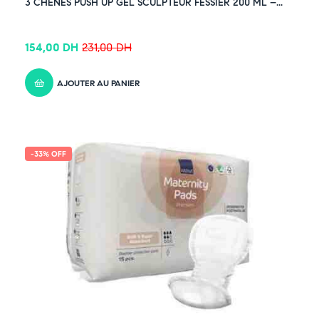
3 CHÊNES PUSH UP GEL SCULPTEUR FESSIER 200 ML –...
154,00
DH
231,00
DH
AJOUTER AU PANIER
-33% OFF