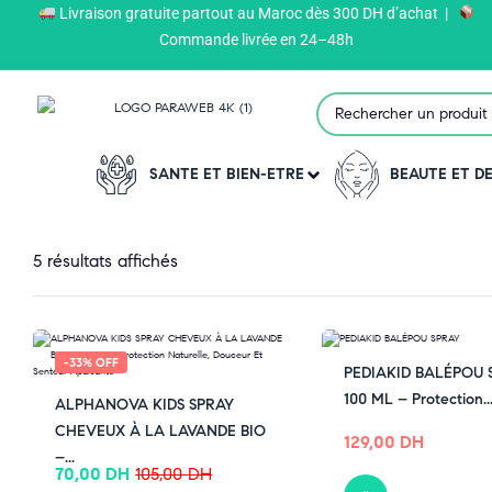
Livraison gratuite partout au Maroc dès 300 DH d’achat |
Paraweb
>
Produits
>
SANTE ET BIEN-ETRE
>
ANTI-MO
Commande livrée en 24–48h
SANTE ET BIEN-ETRE
BEAUTE ET 
5 résultats affichés
-33% OFF
PEDIAKID BALÉPOU 
100 ML – Protection..
ALPHANOVA KIDS SPRAY
CHEVEUX À LA LAVANDE BIO
129,00
DH
–...
70,00
DH
105,00
DH