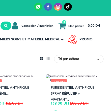
0
0,00 DH
Connexion / Inscription
Mon panier
MIERS SOINS ET MATERIEL MEDICAL
PROMO
Tri par défaut
F
-33% OFF
NTIEL ANTI-PIQUE
PURESSENTIEL ANTI-PIQUE
ME...
SPRAY RÉPULSIF +
APAISANT...
DH
162,00
DH
139,00
DH
208,50
DH