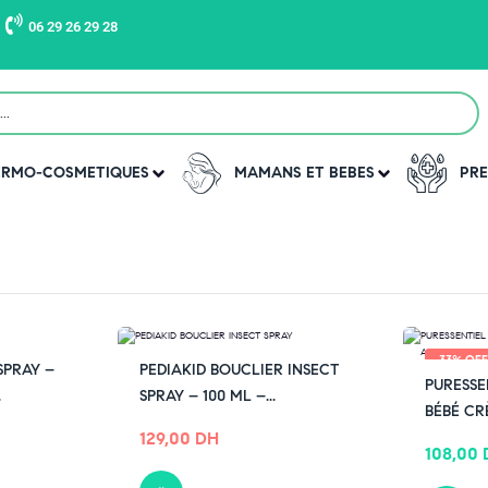
06 29 26 29 28
USTIQUES ET NUISIBLES
>
DERMO-COSMETIQUES
MAMANS ET BEBES
PRE
-33% OF
SPRAY –
PEDIAKID BOUCLIER INSECT
PURESSE
.
SPRAY – 100 ML –...
BÉBÉ CRÈ
129,00
DH
108,00