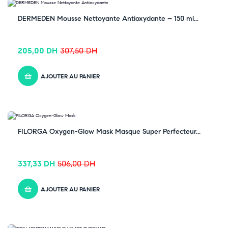
-33% OFF
DERMEDEN Mousse Nettoyante Antioxydante – 150 ml...
205,00
DH
307,50
DH
AJOUTER AU PANIER
-33% OFF
FILORGA Oxygen-Glow Mask Masque Super Perfecteur...
337,33
DH
506,00
DH
AJOUTER AU PANIER