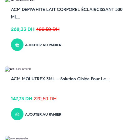
-33% OFF
ACM DEPIWHITE LAIT CORPOREL ÉCLAIRCISSANT 500
ML...
268,33
DH
400,50
DH
AJOUTER AU PANIER
-33% OFF
ACM MOLUTREX 3ML – Solution Ciblée Pour Le...
147,73
DH
220,50
DH
AJOUTER AU PANIER