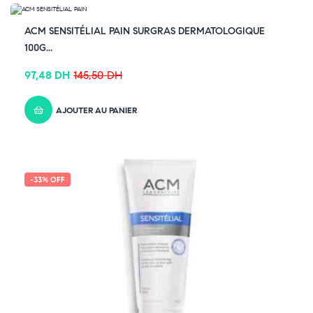
-33% OFF
ACM SENSITÉLIAL PAIN SURGRAS DERMATOLOGIQUE
100G...
97,48
DH
145,50
DH
AJOUTER AU PANIER
-33% OFF