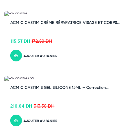
-33% OFF
ACM CICASTIM CRÈME RÉPARATRICE VISAGE ET CORPS...
115,57
DH
172,50
DH
AJOUTER AU PANIER
-33% OFF
ACM CICASTIM S GEL SILICONE 15ML – Correction...
210,04
DH
313,50
DH
AJOUTER AU PANIER