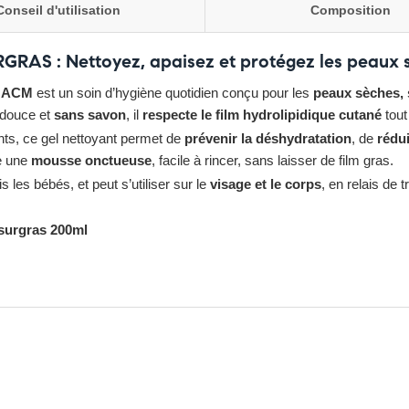
Conseil d'utilisation
Composition
RGRAS :
Nettoyez, apaisez et protégez les peaux s
s ACM
est un soin d’hygiène quotidien conçu pour les
peaux sèches, 
-douce et
sans savon
, il
respecte le film hydrolipidique cutané
tout
nts, ce gel nettoyant permet de
prévenir la déshydratation
, de
rédui
me une
mousse onctueuse
, facile à rincer, sans laisser de film gras.
s les bébés, et peut s’utiliser sur le
visage et le corps
, en relais de
 surgras 200ml
z ici