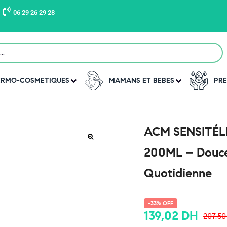
06 29 26 29 28
DERMO-COSMETIQUES
MAMANS ET BEBES
PRE
ACM SENSITÉL
200ML – Douce
Quotidienne
-33% OFF
139,02
DH
207,5