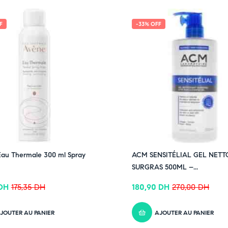
F
-33% OFF
au Thermale 300 ml Spray
ACM SENSITÉLIAL GEL NET
SURGRAS 500ML –...
DH
175,35
DH
180,90
DH
270,00
DH
JOUTER AU PANIER
AJOUTER AU PANIER