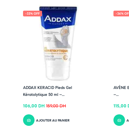
✔ Suivez-nous sur TikTok –
cliquez ici
✔ Rejoignez-nous sur Instagram –
-33% OFF
cliquez ici
-34% OF
ADDAX KERACID Pieds Gel
AVÈNE E
Kératolytique 50 ml –...
–...
106,00
DH
159,00
DH
115,00
AJOUTER AU PANIER
A