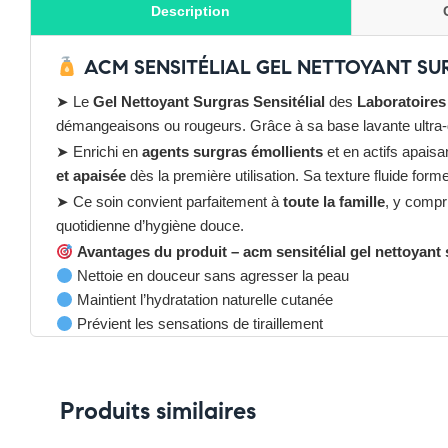
Description
ACM SENSITÉLIAL GEL NETTOYANT SU
➤ Le
Gel Nettoyant Surgras Sensitélial
des
Laboratoire
démangeaisons ou rougeurs. Grâce à sa base lavante ultra
➤ Enrichi en
agents surgras émollients
et en actifs apaisa
et apaisée
dès la première utilisation. Sa texture fluide for
➤ Ce soin convient parfaitement à
toute la famille
, y compri
quotidienne d’hygiène douce.
Avantages du produit – acm sensitélial gel nettoyant
Nettoie en douceur sans agresser la peau
Maintient l’hydratation naturelle cutanée
Prévient les sensations de tiraillement
Apporte confort et souplesse jour après jour
Adapté aux peaux sensibles, sèches à très sèches
Formule sans savon, haute tolérance dermatologique
Produits similaires
Pensez-y :
✔ Pour découvrir nos offres et promotions du moment,
clique