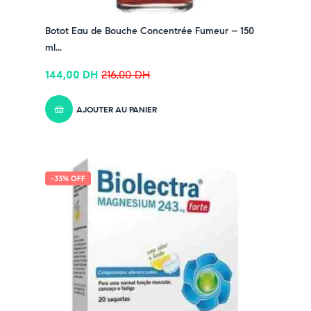
Pensez-y :
Botot Eau de Bouche Concentrée Fumeur – 150
✔ Pour découvrir nos offres et promotions du
ml...
moment,
cliquez ici
✔ Suivez-nous sur TikTok –
cliquez ici
144,00
DH
216,00
DH
✔ Rejoignez-nous sur Instagram –
cliquez ici
AJOUTER AU PANIER
-33% OFF