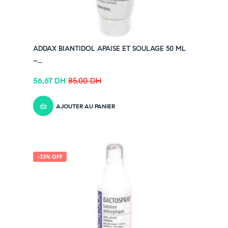
ADDAX BIANTIDOL APAISE ET SOULAGE 50 ML
–...
56,67
DH
85,00
DH
AJOUTER AU PANIER
-33% OFF