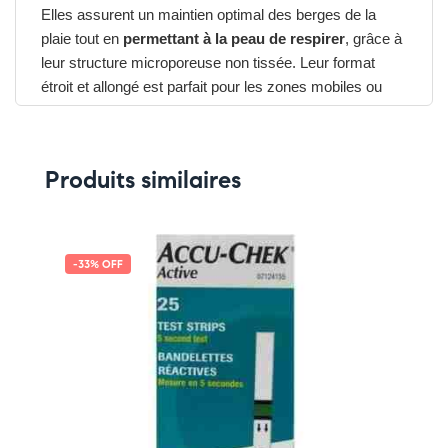
Elles assurent un maintien optimal des berges de la
plaie tout en
permettant à la peau de respirer
, grâce à
leur structure microporeuse non tissée. Leur format
étroit et allongé est parfait pour les zones mobiles ou
visibles comme le visage, les doigts ou les bras.
AVANTAGES DU 3M STERI-STRIPS 3 MM X 75 MM
✔ Solution non invasive pour la fermeture cutanée
Produits similaires
✔ Réduction des cicatrices grâce à une tension
homogène
✔ Adhésif hypoallergénique adapté aux peaux sensibles
✔ Application rapide, propre et sans douleur
-33% OFF
✔ Retrait facile sans laisser de résidu
N’oubliez pas :
✔ Pour découvrir nos offres et promotions du
moment,
cliquez ici
✔ Suivez-nous sur TikTok –
cliquez ici
✔ Rejoignez-nous sur Instagram –
cliquez ici