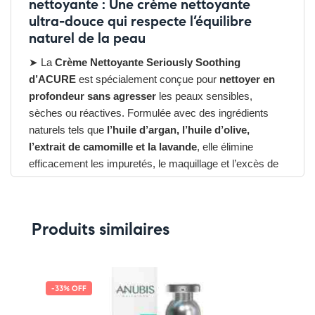
nettoyante :
Une crème nettoyante
ultra-douce qui respecte l’équilibre
naturel de la peau
➤ La
Crème Nettoyante Seriously Soothing
d’ACURE
est spécialement conçue pour
nettoyer en
profondeur sans agresser
les peaux sensibles,
sèches ou réactives. Formulée avec des ingrédients
naturels tels que
l’huile d’argan, l’huile d’olive,
l’extrait de camomille et la lavande
, elle élimine
efficacement les impuretés, le maquillage et l’excès de
sébum tout en laissant la peau souple, douce et
apaisée.
➤ Sa
texture crémeuse et onctueuse
respecte le film
Produits similaires
hydrolipidique de la peau, évitant tout dessèchement ou
sensation de tiraillement. Idéale pour une utilisation
quotidienne matin et soir, cette crème nettoyante vegan
et cruelty-free est
sans sulfates, sans parabènes et
-33% OFF
sans parfum artificiel
, pour un nettoyage doux mais