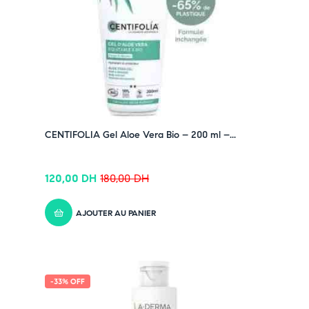
➤
Complexe Algo 4® + beurre de karité + panthénol
➤
Texture fluide non grasse
, absorption rapide
➤
Parfum marin subtil
, sensation de fraîcheur durable
Pensez-y :
✔ Pour découvrir nos offres et promotions du
moment,
cliquez ici
✔ Suivez-nous sur TikTok –
cliquez ici
✔ Rejoignez-nous sur Instagram –
cliquez ici
CENTIFOLIA Gel Aloe Vera Bio – 200 ml –...
120,00
DH
180,00
DH
AJOUTER AU PANIER
-33% OFF