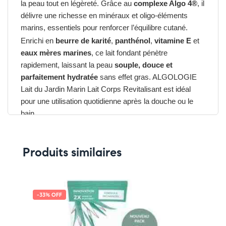
la peau tout en légèreté. Grâce au
complexe Algo 4®
, il
délivre une richesse en minéraux et oligo-éléments
marins, essentiels pour renforcer l’équilibre cutané.
Enrichi en
beurre de karité
,
panthénol
,
vitamine E
et
eaux mères marines
, ce lait fondant pénètre
rapidement, laissant la peau
souple, douce et
parfaitement hydratée
sans effet gras. ALGOLOGIE
Lait du Jardin Marin Lait Corps Revitalisant est idéal
pour une utilisation quotidienne après la douche ou le
bain.
Son parfum frais évoque la brise marine et transforme
chaque application en
rituel sensoriel relaxant
.
Produits similaires
Avantages du ALGOLOGIE Lait du
Jardin Marin Lait Corps Revitalisant
:
➤
Hydratation quotidienne légère et efficace
-33% OFF
➤
Adoucit et revitalise la peau
dès la première
application