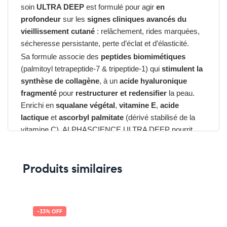
soin
ULTRA DEEP
est formulé pour agir
en
profondeur
sur les
signes cliniques avancés du
vieillissement cutané
: relâchement, rides marquées,
sécheresse persistante, perte d’éclat et d’élasticité.
Sa formule associe des
peptides biomimétiques
(palmitoyl tetrapeptide-7 & tripeptide-1) qui
stimulent la
synthèse de collagène
, à un
acide hyaluronique
fragmenté
pour
restructurer et redensifier
la peau.
Enrichi en
squalane végétal
,
vitamine E
,
acide
lactique
et
ascorbyl palmitate
(dérivé stabilisé de la
vitamine C), ALPHASCIENCE ULTRA DEEP nourrit
intensément et
renforce la barrière cutanée
.
Dès les premières applications, la peau est
plus lisse,
Produits similaires
plus ferme et plus lumineuse
. En 4 semaines, les
contours sont redéfinis, les rides s’atténuent visiblement
et le teint retrouve tout son éclat.
-33% OFF
Avantages du ALPHASCIENCE