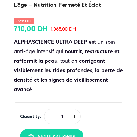
L’âge – Nutrition, Fermeté Et Éclat
-33% OFF
710,00
DH
1.065,00
DH
ALPHASCIENCE ULTRA DEEP
est un soin
anti-âge intensif qui
nourrit, restructure et
raffermit la peau
, tout en
corrigeant
visiblement les rides profondes, la perte de
densité et les signes de vieillissement
avancé
.
Quantity:
-
+
AJOUTER AU PANIER