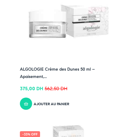
ULTRA DEEP
:
➤
Corrige les signes de l’âge avancé
: rides,
relâchement, sécheresse
➤
Stimule le collagène et l’élastine
grâce aux
peptides
➤
Hydratation profonde
avec l’acide hyaluronique
fragmenté
➤
Nourrit et protège
avec le squalane et la vitamine E
➤
Texture riche mais non grasse
, idéale pour les
ALGOLOGIE Crème des Dunes 50 ml –
peaux matures
Apaisement,...
Pensez-y :
✔ Pour découvrir nos offres et promotions du
375,00
DH
562,50
DH
moment,
cliquez ici
✔ Suivez-nous sur TikTok –
cliquez ici
AJOUTER AU PANIER
✔ Rejoignez-nous sur Instagram –
cliquez ici
-33% OFF