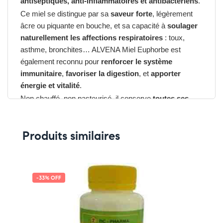
antiseptiques, anti-inflammatoires et antibactériens
.
Ce miel se distingue par sa
saveur forte
, légèrement
âcre ou piquante en bouche, et sa capacité à
soulager
naturellement les affections respiratoires
: toux,
asthme, bronchites… ALVENA Miel Euphorbe est
également reconnu pour
renforcer le système
immunitaire
,
favoriser la digestion
, et
apporter
énergie et vitalité
.
Non chauffé, non pasteurisé, il conserve
toutes ses
qualités nutritionnelles et médicinales
, faisant de lui
un allié précieux en hiver ou lors de périodes de fatigue
Produits similaires
ou convalescence.
Avantages du ALVENA Miel
Euphorbe
:
-33% OFF
➤
Stimule l’immunité et protège des infections
hivernales
➤
Puissant antiseptique naturel
– idéal contre la toux