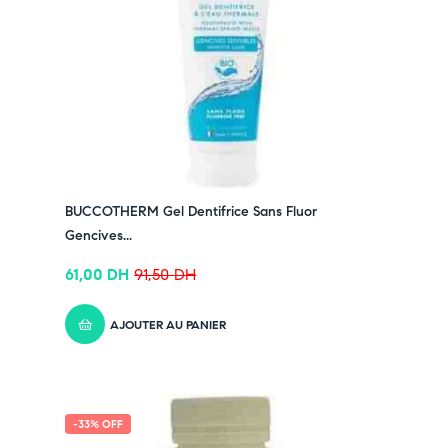
BUCCOTHERM Gel Dentifrice Sans Fluor
Gencives...
61,00
DH
91,50
DH
AJOUTER AU PANIER
-33% OFF