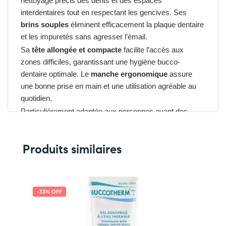
nettoyage précis des dents et des espaces
interdentaires tout en respectant les gencives. Ses
brins souples
éliminent efficacement la plaque dentaire
et les impuretés sans agresser l’émail.
Sa
tête allongée et compacte
facilite l’accès aux
zones difficiles, garantissant une hygiène bucco-
dentaire optimale. Le
manche ergonomique
assure
une bonne prise en main et une utilisation agréable au
quotidien.
Particulièrement adaptée aux personnes ayant des
gencives sensibles, cette brosse contribue à préserver
la santé bucco-dentaire, à prévenir l’accumulation du
Produits similaires
tartre et à protéger l’émail des dents.
Avantages du ELGYDIUM Anti-
Plaque Brosse à Dents Souple
-33% OFF
➤ Brins souples pour protéger les gencives sensibles
➤ Élimination efficace de la plaque dentaire