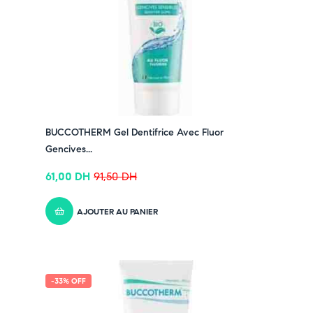
➤ Tête allongée compacte pour un brossage précis
➤ Manche ergonomique pour un confort optimal
Pensez-y :
✔ Pour découvrir nos offres et promotions du
moment,
cliquez ici
✔ Suivez-nous sur TikTok –
cliquez ici
✔ Rejoignez-nous sur Instagram –
cliquez ici
BUCCOTHERM Gel Dentifrice Avec Fluor
Gencives...
61,00
DH
91,50
DH
AJOUTER AU PANIER
-33% OFF