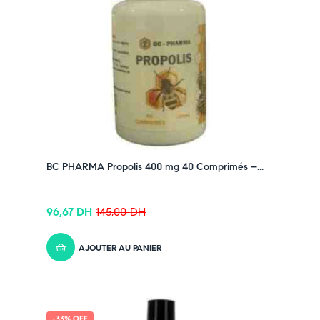
BC PHARMA Propolis 400 mg 40 Comprimés –...
96,67
DH
145,00
DH
AJOUTER AU PANIER
-33% OFF