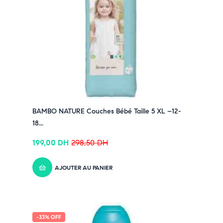
BAMBO NATURE Couches Bébé Taille 5 XL –12-
18...
199,00
DH
298,50
DH
AJOUTER AU PANIER
-33% OFF