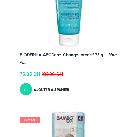
➤ Tétine avec valve anti-colique intégrée
➤ Compatible avec les tétines AVENT Classic Anti-colic
et Classic+ Anti-colic
Pensez-y :
✔ Pour découvrir nos offres et promotions du
moment,
cliquez ici
✔ Suivez-nous sur TikTok –
cliquez ici
BIODERMA ABCDerm Change Intensif 75 g – Pâte
✔ Rejoignez-nous sur Instagram –
cliquez ici
À...
73,03
DH
109,00
DH
AJOUTER AU PANIER
-33% OFF