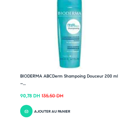
BIODERMA ABCDerm Shampoing Douceur 200 ml
–...
90,78
DH
135,50
DH
AJOUTER AU PANIER