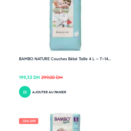
BAMBO NATURE Couches Bébé Taille 4 L – 7–14...
199,33
DH
299,00
DH
AJOUTER AU PANIER
-33% OFF