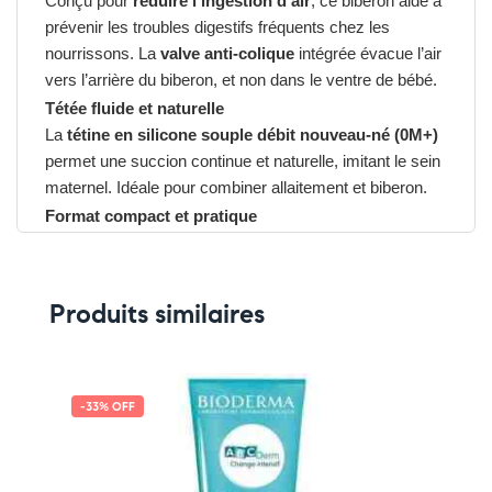
Conçu pour
réduire l’ingestion d’air
, ce biberon aide à
prévenir les troubles digestifs fréquents chez les
nourrissons. La
valve anti-colique
intégrée évacue l’air
vers l’arrière du biberon, et non dans le ventre de bébé.
Tétée fluide et naturelle
La
tétine en silicone souple débit nouveau-né (0M+)
permet une succion continue et naturelle, imitant le sein
maternel. Idéale pour combiner allaitement et biberon.
Format compact et pratique
Le petit format
125 ml
est parfait pour les tout premiers
repas. Facile à tenir par les petites mains ou par les
parents, il se transporte facilement dans un sac à
Produits similaires
langer.
Hygiène et sécurité garanties avec AVENT Biberon
Anti-Colic 0 M + 125 ml
Fabriqué en
polypropylène sans BPA
, il est compatible
-33% OFF
avec tous les stérilisateurs, chauffe-biberons et
accessoires Philips AVENT.
➤ Sans BPA – Sans odeur – Nettoyage facile