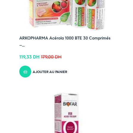
✔ Suivez-nous sur TikTok –
cliquez ici
✔ Rejoignez-nous sur Instagram –
cliquez ici
ARKOPHARMA Acérola 1000 BTE 30 Comprimés
–...
119,33
DH
179,00
DH
AJOUTER AU PANIER