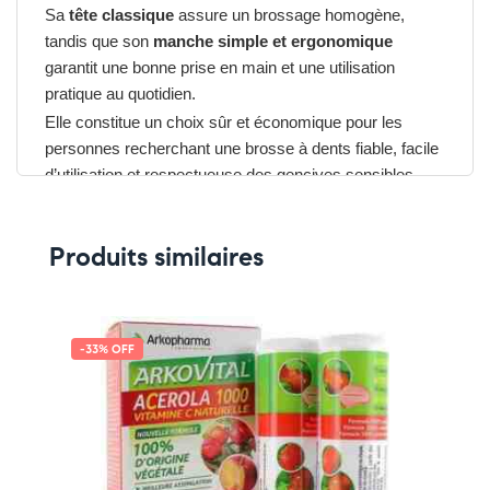
Sa
tête classique
assure un brossage homogène,
tandis que son
manche simple et ergonomique
garantit une bonne prise en main et une utilisation
pratique au quotidien.
Elle constitue un choix sûr et économique pour les
personnes recherchant une brosse à dents fiable, facile
d’utilisation et respectueuse des gencives sensibles.
Avantages du ELGYDIUM Basic
Produits similaires
Brosse À Dents Souple
➤ Brins souples pour un brossage délicat et
respectueux des gencives
➤ Tête classique pour une couverture optimale
-33% OFF
➤ Manche ergonomique simple et pratique
➤ Convient pour un usage quotidien à petit prix
Pensez-y :
✔ Pour découvrir nos offres et promotions du
moment,
cliquez ici