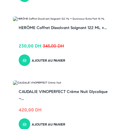
✔ Pour découvrir nos offres et promotions du
moment,
cliquez ici
✔ Suivez-nous sur TikTok –
cliquez ici
✔ Rejoignez-nous sur Instagram –
cliquez ici
-33% OFF
HERÔME Coffret Dissolvant Soignant 122 ML +...
230,00
DH
345,00
DH
AJOUTER AU PANIER
CAUDALIE VINOPERFECT Crème Nuit Glycolique
–...
420,00
DH
AJOUTER AU PANIER