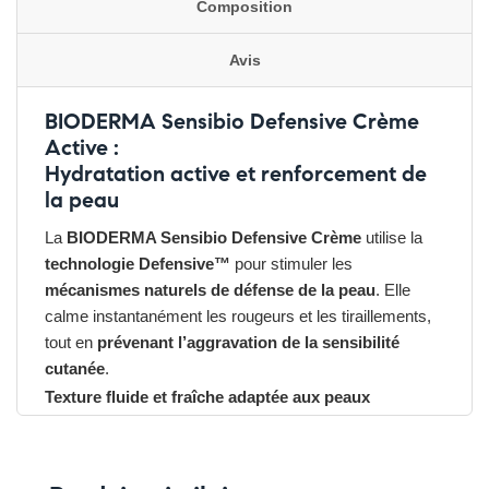
Composition
Avis
BIODERMA Sensibio Defensive Crème
Active :
Hydratation active et renforcement de
la peau
La
BIODERMA Sensibio Defensive Crème
utilise la
technologie Defensive™
pour stimuler les
mécanismes naturels de défense de la peau
. Elle
calme instantanément les rougeurs et les tiraillements,
tout en
prévenant l’aggravation de la sensibilité
cutanée
.
Texture fluide et fraîche adaptée aux peaux
normales à mixtes
Sa texture légère et non grasse
pénètre rapidement
,
laissant la peau
douce, apaisée et plus résistante
face