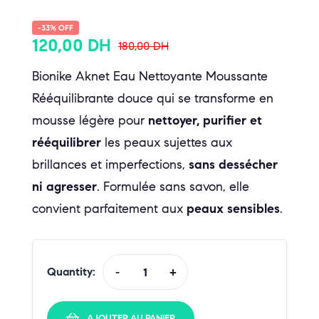
-33% OFF
120,00
DH
180,00
DH
Bionike Aknet Eau Nettoyante Moussante
Rééquilibrante douce qui se transforme en
mousse légère pour
nettoyer, purifier et
rééquilibrer
les peaux sujettes aux
brillances et imperfections,
sans dessécher
ni agresser
. Formulée sans savon, elle
convient parfaitement aux
peaux sensibles
.
Quantity:
-
+
AJOUTER AU PANIER