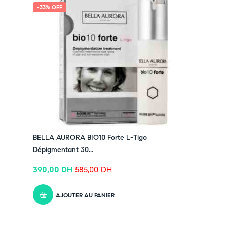
-33% OFF
BELLA AURORA BIO10 Forte L-Tigo
Dépigmentant 30...
390,00
DH
585,00
DH
AJOUTER AU PANIER