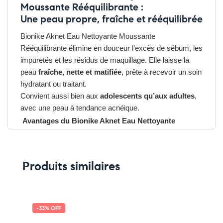
Moussante Rééquilibrante :
Une peau propre, fraîche et rééquilibrée
Bionike Aknet Eau Nettoyante Moussante
Rééquilibrante élimine en douceur l’excès de sébum, les
impuretés et les résidus de maquillage. Elle laisse la
peau
fraîche, nette et matifiée
, prête à recevoir un soin
hydratant ou traitant.
Convient aussi bien aux
adolescents qu’aux adultes
,
avec une peau à tendance acnéique.
Avantages du Bionike Aknet Eau Nettoyante
Moussante Rééquilibrante
➤ Nettoie et purifie en douceur sans irriter
➤ Réduit l’excès de sébum et les brillances
Produits similaires
➤ Contribue à prévenir les imperfections
➤ Formule haute tolérance pour peaux sensibles
➤ Sans savon – Sans parfum – Sans conservateurs
Pensez-y :
-33% OFF
✔ Pour découvrir nos offres et promotions du