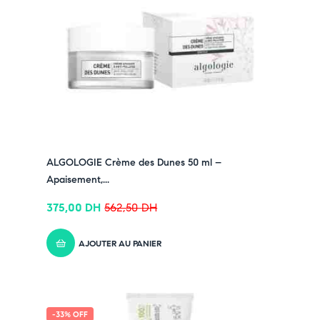
moment,
cliquez ici
✔ Suivez-nous sur TikTok –
cliquez ici
✔ Rejoignez-nous sur Instagram –
cliquez ici
ALGOLOGIE Crème des Dunes 50 ml –
Apaisement,...
375,00
DH
562,50
DH
AJOUTER AU PANIER
-33% OFF