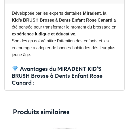
Développée par les experts dentaires
Miradent
, la
Kid’s BRUSH Brosse à Dents Enfant Rose Canard
a
été pensée pour transformer le moment du brossage en
expérience ludique et éducative
.
Son design coloré attire l’attention des enfants et les
encourage à adopter de bonnes habitudes dès leur plus
jeune âge.
Avantages du MIRADENT KID’S
BRUSH Brosse à Dents Enfant Rose
Canard :
➤ Encourage les enfants à se brosser les dents avec
plaisir
➤ Poils souples adaptés aux dents de lait et gencives
Produits similaires
fragiles
➤ Manche ergonomique en forme de canard rose
➤ Capuchon de protection hygiénique inclus