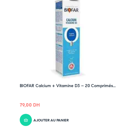
➤ Design mignon et coloré, parfait pour les jeunes
enfants
Pensez-y :
✔ Pour découvrir nos offres et promotions du
moment,
cliquez ici
✔ Suivez-nous sur TikTok –
cliquez ici
✔ Rejoignez-nous sur Instagram –
cliquez ici
BIOFAR Calcium + Vitamine D3 – 20 Comprimés...
79,00
DH
AJOUTER AU PANIER