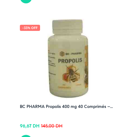
-33% OFF
BC PHARMA Propolis 400 mg 40 Comprimés –...
96,67
DH
145,00
DH