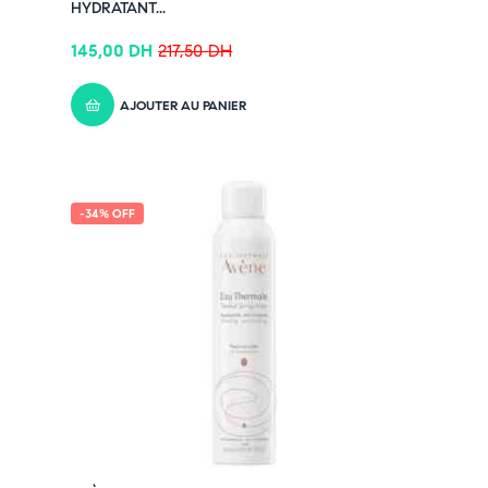
HYDRATANT...
145,00
DH
217,50
DH
AJOUTER AU PANIER
-34% OFF