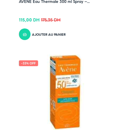
AVÈNE Eau Thermale 300 ml Spray –...
115,00
DH
175,35
DH
AJOUTER AU PANIER
-33% OFF