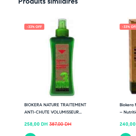
Produits similaires
✔ Suivez-nous sur TikTok –
cliquez ici
✔Rejoignez-nous sur Instagram –
cliquez ici
-33% OFF
-33% OF
BIOKERA NATURE TRAITEMENT
Biokera
ANTI-CHUTE VOLUMISSEUR...
– Nutriti
258,00
DH
387,00
DH
240,0