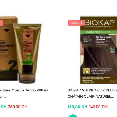
F
-33% OFF
 Nature Masque Argan 200 ml
BIOKAP NUTRICOLOR DELIC
on...
CHÂTAIN CLAIR NATUREL...
0
DH
360,00
DH
160,00
DH
240,00
DH