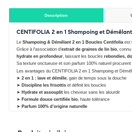
Description
CENTIFOLIA 2 en 1 Shampoing et Démêlant B
Le
Shampoing & Démêlant 2 en 1 Boucles Centifolia
est 
Grâce à l’association d’
extrait de graines de lin bio
, connu
hydrate en profondeur
, laissant les boucles
rebondies, do
Sa texture onctueuse et son parfum 100% naturel procurent 
Les avantages du CENTIFOLIA 2 en 1 Shampoing et Démêla
➤
2 en 1 : lave et démêle
, gain de temps sous la douche
➤
Discipline les frisottis
et définit les boucles
➤
Hydrate et assouplit
les cheveux sans les alourdir
➤
Formule douce certifiée bio
, haute tolérance
➤
Parfum 100% d’origine naturelle
➤ Idéal pour
cheveux ondulés, bouclés ou frisés
Pensez-y
✔ Pour découvrir nos offres et promotions du moment,
clique