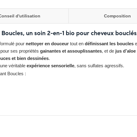
Conseil d'utilisation
Composition
oucles, un soin 2-en-1 bio pour cheveux bouclés,
formulé pour
nettoyer en douceur
tout en
définissant les boucles
e
 pour ses propriétés
gainantes et assouplissantes
, et de
jus d’aloe
uces et bien dessinées
.
une véritable
expérience sensorielle
, sans sulfates agressifs.
nt Boucles :
z ici