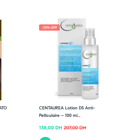
-33% OFF
ATO
CENTAUREA Lotion DS Anti-
Pelliculaire – 100 ml...
138,00
DH
207,00
DH