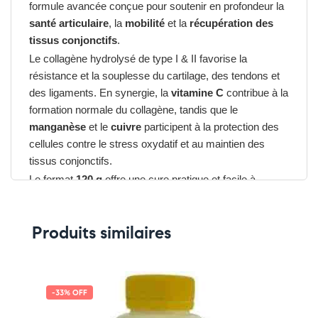
formule avancée conçue pour soutenir en profondeur la
santé articulaire
, la
mobilité
et la
récupération des
tissus conjonctifs
.
Le collagène hydrolysé de type I & II favorise la
résistance et la souplesse du cartilage, des tendons et
des ligaments. En synergie, la
vitamine C
contribue à la
formation normale du collagène, tandis que le
manganèse
et le
cuivre
participent à la protection des
cellules contre le stress oxydatif et au maintien des
tissus conjonctifs.
Le format
120 g
offre une cure pratique et facile à
intégrer dans une boisson ou un smoothie.
Produits similaires
Avantages du VITALL+ COLLAGÈNE
ARTICULAIRE 120 g
➤ Collagène hydrolysé hautement assimilable
➤ Soutien global du
cartilage
, des
tendons
et des
-33% OFF
ligaments