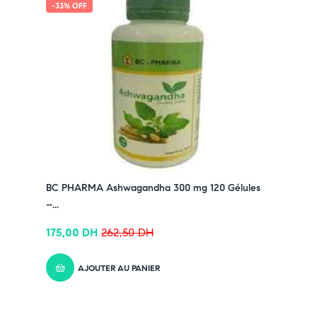
-33% OFF
BC PHARMA Ashwagandha 300 mg 120 Gélules
–...
175,00
DH
262,50
DH
AJOUTER AU PANIER