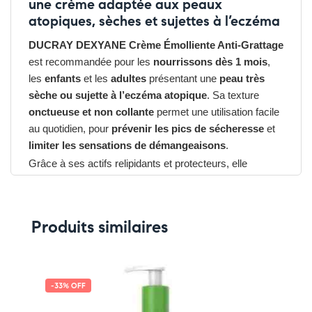
une crème adaptée aux peaux
atopiques, sèches et sujettes à l’eczéma
DUCRAY DEXYANE Crème Émolliente Anti-Grattage
est recommandée pour les
nourrissons dès 1 mois
,
les
enfants
et les
adultes
présentant une
peau très
sèche ou sujette à l’eczéma atopique
. Sa texture
onctueuse et non collante
permet une utilisation facile
au quotidien, pour
prévenir les pics de sécheresse
et
limiter les sensations de démangeaisons
.
Grâce à ses actifs relipidants et protecteurs, elle
favorise une peau
plus souple, confortable et
résistante
.
Les avantages du DUCRAY DEXYANE Crème
Produits similaires
Émolliente
➤ Soulage immédiatement les démangeaisons
➤ Hydrate durablement et renforce la barrière cutanée
➤ Texture fondante, non grasse, rapidement absorbée
-33% OFF
➤ Haute tolérance – Convient à toute la famille