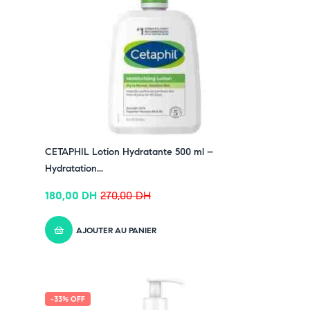
➤ Sans parfum – Testé sous contrôle dermatologique et
pédiatrique
Pensez-y :
✔ Pour découvrir nos offres et promotions du
moment,
cliquez ici
✔ Suivez-nous sur TikTok –
cliquez ici
✔Rejoignez-nous sur Instagram –
cliquez ici
CETAPHIL Lotion Hydratante 500 ml –
Hydratation...
180,00
DH
270,00
DH
AJOUTER AU PANIER
-33% OFF