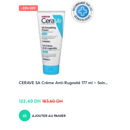
-33% OFF
CERAVE SA Crème Anti-Rugosité 177 ml – Soin...
122,40
DH
183,60
DH
AJOUTER AU PANIER