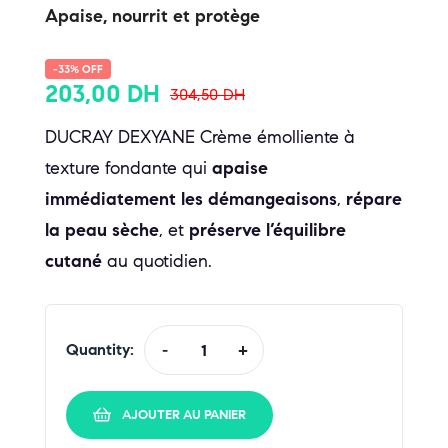
Apaise, nourrit et protège
-33% OFF
203,00
DH
304,50
DH
DUCRAY DEXYANE Crème émolliente à
texture fondante qui
apaise
immédiatement les démangeaisons
,
répare
la peau sèche
, et
préserve l’équilibre
cutané
au quotidien.
Quantity:
-
+
AJOUTER AU PANIER