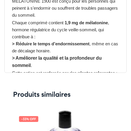
MÉLATONINE 1900 est conçu pour les personnes qui
peinent à s’endormir ou souffrent de troubles passagers
du sommeil.
Chaque comprimé contient
1,9 mg de mélatonine
,
hormone régulatrice du cycle veille-sommeil, qui
contribue à :
> Réduire le temps d’endormissement
, même en cas
de décalage horaire.
> Améliorer la qualité et la profondeur du
sommeil
.
Cette action est renforcée par des
plantes relaxantes
:
>,Passiflore
: apaise le système nerveux et favorise un
sommeil réparateur.
Produits similaires
> Mélisse
: contribue à la détente et réduit les tensions.
> Pavot de Californie
: aide à limiter les réveils
nocturnes.
Grâce à sa
formulation flash
, l’action est rapide et
-33% OFF
adaptée aux personnes recherchant une solution
efficace pour mieux dormir.