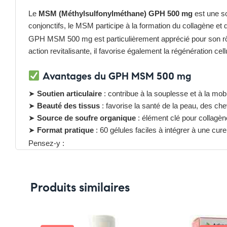
Le
MSM (Méthylsulfonylméthane) GPH 500 mg
est une so
conjonctifs, le MSM participe à la formation du collagène et d
GPH MSM 500 mg est particulièrement apprécié pour son rô
action revitalisante, il favorise également la régénération ce
Avantages du GPH MSM 500 mg
➤
Soutien articulaire
: contribue à la souplesse et à la mobil
➤
Beauté des tissus
: favorise la santé de la peau, des ch
➤
Source de soufre organique
: élément clé pour collagène
➤
Format pratique
: 60 gélules faciles à intégrer à une cure
Pensez-y :
✔ Pour découvrir nos offres et promotions du moment,
clique
✔ Suivez-nous sur TikTok –
cliquez ici
✔ Rejoignez-nous sur Instagram –
cliquez ici
Produits similaires