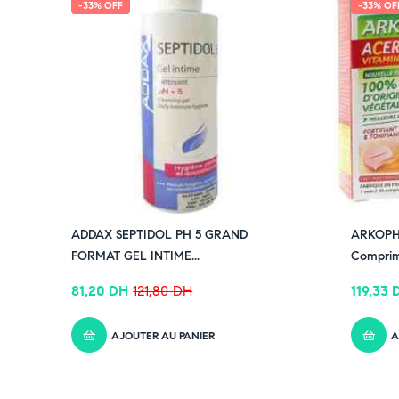
-33% OFF
-33% OF
ADDAX SEPTIDOL PH 5 GRAND
ARKOPHA
FORMAT GEL INTIME...
Comprimé
81,20
DH
121,80
DH
119,33
AJOUTER AU PANIER
A