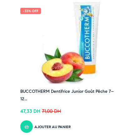
-33% OFF
BUCCOTHERM Dentifrice Junior Goût Pêche 7–
12...
47,33
DH
71,00
DH
AJOUTER AU PANIER