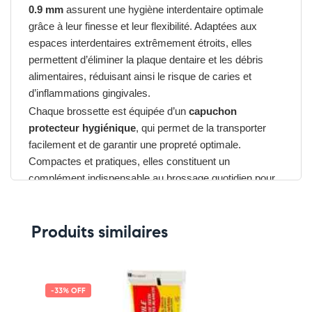
0.9 mm
assurent une hygiène interdentaire optimale
grâce à leur finesse et leur flexibilité. Adaptées aux
espaces interdentaires extrêmement étroits, elles
permettent d’éliminer la plaque dentaire et les débris
alimentaires, réduisant ainsi le risque de caries et
d’inflammations gingivales.
Chaque brossette est équipée d’un
capuchon
protecteur hygiénique
, qui permet de la transporter
facilement et de garantir une propreté optimale.
Compactes et pratiques, elles constituent un
complément indispensable au brossage quotidien pour
garder des dents
propres et des gencives saines
.
Avantages du Brossettes
Produits similaires
Interdentaires Ultra-Fines
➤ Diamètre ultra-fin (0.9 mm) idéal pour les espaces les
plus serrés
-33% OFF
➤ Tige souple et recouverte de nylon pour un confort