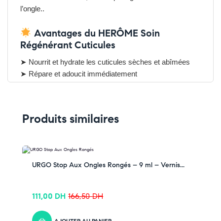
l’ongle..
Avantages du HERÔME Soin
Régénérant Cuticules
➤ Nourrit et hydrate les cuticules sèches et abîmées
➤ Répare et adoucit immédiatement
➤ Protège et favorise la santé de l’ongle
➤ Stylo pratique avec embout pinceau pour une
application précise
Produits similaires
➤ Format nomade, idéal pour l’emporter partout
Pensez-y :
✔ Pour découvrir nos offres et promotions du
moment,
cliquez ici
-33% OFF
URGO Stop Aux Ongles Rongés – 9 ml – Vernis...
✔ Suivez-nous sur TikTok –
cliquez ici
✔ Rejoignez-nous sur Instagram –
cliquez ici
111,00
DH
166,50
DH
AJOUTER AU PANIER