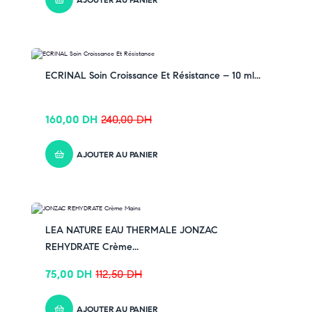
-33% OFF
ECRINAL Soin Croissance Et Résistance – 10 ml...
160,00
DH
240,00
DH
AJOUTER AU PANIER
-33% OFF
LEA NATURE EAU THERMALE JONZAC
REHYDRATE Crème...
75,00
DH
112,50
DH
AJOUTER AU PANIER