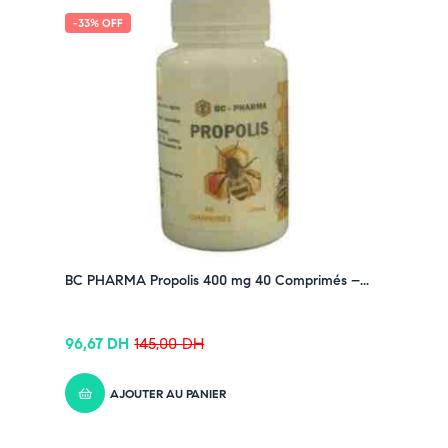
-33% OFF
BC PHARMA Propolis 400 mg 40 Comprimés –...
96,67
DH
145,00
DH
AJOUTER AU PANIER