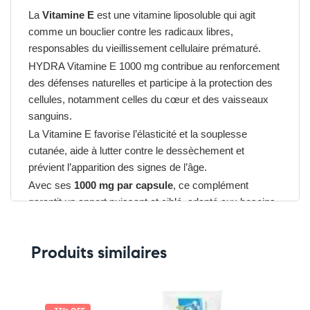
La
Vitamine E
est une vitamine liposoluble qui agit
comme un bouclier contre les radicaux libres,
responsables du vieillissement cellulaire prématuré.
HYDRA Vitamine E 1000 mg contribue au renforcement
des défenses naturelles et participe à la protection des
cellules, notamment celles du cœur et des vaisseaux
sanguins.
La Vitamine E favorise l’élasticité et la souplesse
cutanée, aide à lutter contre le dessèchement et
prévient l’apparition des signes de l’âge.
Avec ses
1000 mg par capsule
, ce complément
garantit un apport puissant et ciblé, adapté aux besoins
des personnes souhaitant renforcer leur protection
antioxydante.
Produits similaires
Avantages du HYDRA Vitamine E
1000 mg
➤ Antioxydant puissant qui protège les cellules du