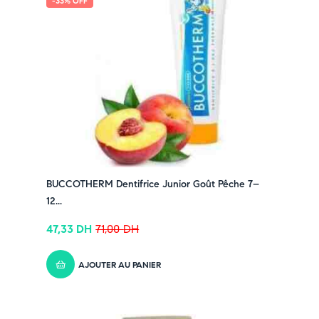
-33% OFF
stress oxydatif
➤ Favorise la santé de la peau et lutte contre le
vieillissement prématuré
➤ Soutient le système immunitaire et cardiovasculaire
➤ Format pratique en capsules faciles à avaler
➤ Convient en cure de soutien énergétique et
protectrice
Pensez-y :
✔ Pour découvrir nos offres et promotions du
moment,
cliquez ici
BUCCOTHERM Dentifrice Junior Goût Pêche 7–
✔ Suivez-nous sur TikTok –
cliquez ici
12...
✔ Rejoignez-nous sur Instagram –
cliquez ici
47,33
DH
71,00
DH
AJOUTER AU PANIER