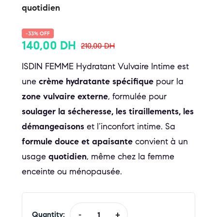
quotidien
-33% OFF
140,00
DH
210,00
DH
ISDIN FEMME Hydratant Vulvaire Intime est
une
crème hydratante spécifique
pour la
zone vulvaire externe
, formulée pour
soulager la sécheresse, les tiraillements, les
démangeaisons
et l’inconfort intime. Sa
formule douce et apaisante
convient à un
usage
quotidien
, même chez la femme
enceinte ou ménopausée.
Quantity:
-
+