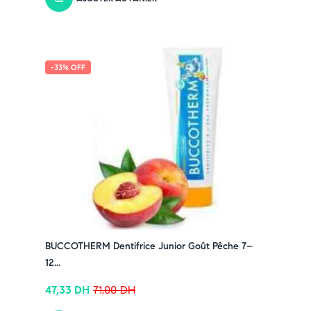
-33% OFF
BUCCOTHERM Dentifrice Junior Goût Pêche 7–
12...
47,33
DH
71,00
DH