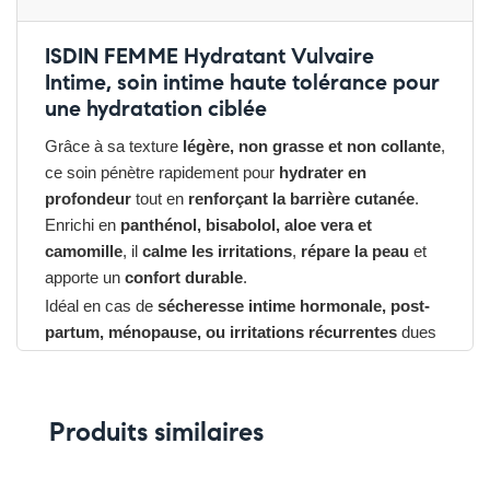
ISDIN FEMME Hydratant Vulvaire
Intime, soin intime haute tolérance pour
une hydratation ciblée
Grâce à sa texture
légère, non grasse et non collante
,
ce soin pénètre rapidement pour
hydrater en
profondeur
tout en
renforçant la barrière cutanée
.
Enrichi en
panthénol, bisabolol, aloe vera et
camomille
, il
calme les irritations
,
répare la peau
et
apporte un
confort durable
.
Idéal en cas de
sécheresse intime hormonale, post-
partum, ménopause, ou irritations récurrentes
dues
aux frottements ou au port de protections.
Avantages du ISDIN FEMME Hydratant Vulvaire
Intime
Produits similaires
➤ Hydrate durablement la zone vulvaire externe
➤ Apaise les irritations, rougeurs et sensations de