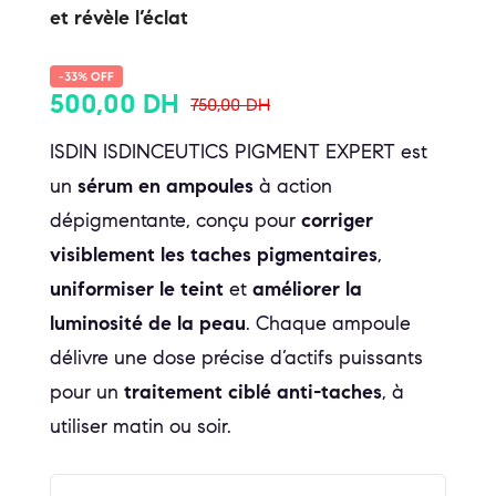
et révèle l’éclat
-33% OFF
500,00
DH
750,00
DH
ISDIN ISDINCEUTICS PIGMENT EXPERT est
un
sérum en ampoules
à action
dépigmentante, conçu pour
corriger
visiblement les taches pigmentaires
,
uniformiser le teint
et
améliorer la
luminosité de la peau
. Chaque ampoule
délivre une dose précise d’actifs puissants
pour un
traitement ciblé anti-taches
, à
utiliser matin ou soir.