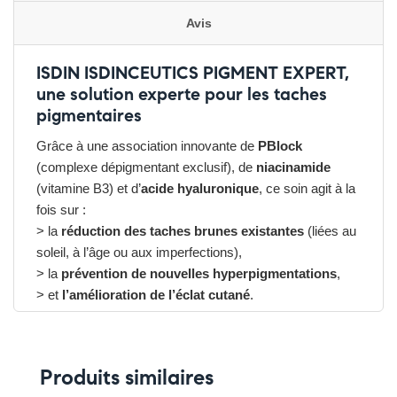
Avis
ISDIN ISDINCEUTICS PIGMENT EXPERT,
une solution experte pour les taches
pigmentaires
Grâce à une association innovante de
PBlock
(complexe dépigmentant exclusif), de
niacinamide
(vitamine B3) et d’
acide hyaluronique
, ce soin agit à la
fois sur :
> la
réduction des taches brunes existantes
(liées au
soleil, à l’âge ou aux imperfections),
> la
prévention de nouvelles hyperpigmentations
,
> et
l’amélioration de l’éclat cutané
.
Sa
texture fluide
, légère et non grasse, est idéale
comme base de soin quotidienne pour toutes les
carnations.
Produits similaires
Avantages du ISDIN ISDINCEUTICS PIGMENT