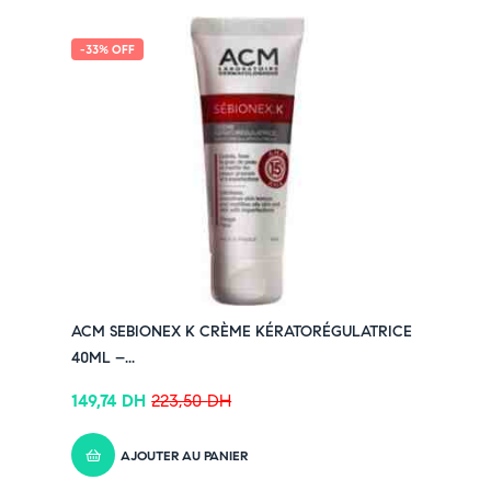
-33% OFF
ACM SEBIONEX K CRÈME KÉRATORÉGULATRICE
40ML –...
149,74
DH
223,50
DH
AJOUTER AU PANIER