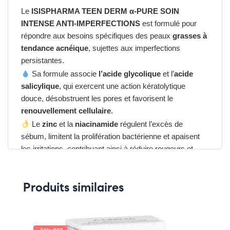
Le
ISISPHARMA TEEN DERM α-PURE SOIN
INTENSE ANTI-IMPERFECTIONS
est formulé pour
répondre aux besoins spécifiques des peaux
grasses à
tendance acnéique
, sujettes aux imperfections
persistantes.
Sa formule associe
l’acide glycolique
et l’
acide
salicylique
, qui exercent une action kératolytique
douce, désobstruent les pores et favorisent le
renouvellement cellulaire
.
Le
zinc
et la
niacinamide
régulent l’excès de
sébum, limitent la prolifération bactérienne et apaisent
les irritations, contribuant ainsi à réduire rougeurs et
brillances.
Produits similaires
Avantages du ISISPHARMA TEEN
DERM α-PURE SOIN INTENSE ANTI-
IMPERFECTIONS
➤ Réduit boutons et points noirs.