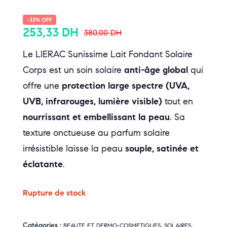
-33% OFF
253,33
DH
380,00
DH
Le LIERAC Sunissime Lait Fondant Solaire
Corps est un soin solaire
anti-âge global
qui
offre une
protection large spectre (UVA,
UVB, infrarouges, lumière visible)
tout en
nourrissant et embellissant la peau
. Sa
texture onctueuse au parfum solaire
irrésistible laisse la peau
souple, satinée et
éclatante
.
Rupture de stock
Catégories :
,
,
BEAUTE ET DERMO-COSMETIQUES
SOLAIRES