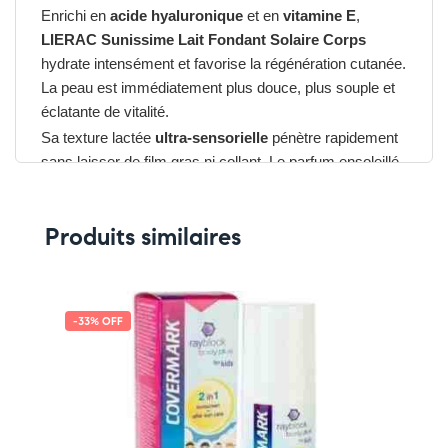
Enrichi en
acide hyaluronique
et en
vitamine E
,
LIERAC Sunissime Lait Fondant Solaire Corps
hydrate intensément et favorise la régénération cutanée.
La peau est immédiatement plus douce, plus souple et
éclatante de vitalité.
Sa texture lactée
ultra-sensorielle
pénètre rapidement
sans laisser de film gras ni collant. Le parfum ensoleillé
mêle des notes de fleurs blanches et de vanille, pour
une application plaisir tout au long de l’été.
Produits similaires
Avantages du LIERAC Sunissime Lait
Fondant Solaire Corps
➤ Protection large spectre SPF 30 contre UVA, UVB, IR
-33% OFF
et lumière bleue
➤ Préserve la jeunesse de la peau et prévient le
vieillissement cutané
➤ Hydrate intensément et laisse la peau satinée
➤ Texture fondante, non collante, parfum solaire