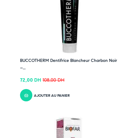
✔ Rejoignez-nous sur Instagram –
cliquez ici
BUCCOTHERM Dentifrice Blancheur Charbon Noir
–...
72,00
DH
108,00
DH
AJOUTER AU PANIER