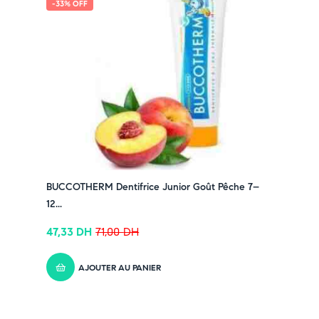
-33% OFF
BUCCOTHERM Dentifrice Junior Goût Pêche 7–
12...
47,33
DH
71,00
DH
AJOUTER AU PANIER