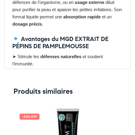
défenses de l’organisme, ou en
usage externe
dilué
pour purifier la peau et apaiser les petites irritations. Son
format liquide permet une
absorption rapide
et un
dosage précis
.
Avantages du MGD EXTRAIT DE
PÉPINS DE PAMPLEMOUSSE
➤ Stimule les
défenses naturelles
et soutient
l’immunité.
➤ Protège les cellules contre le
stress oxydatif
.
➤ Riche en
bioflavonoïdes et vitamine C
.
➤ Formule
pure
, sans alcool ni conservateurs.
Produits similaires
➤ Format pratique de
50 ml
, facile à doser et à
emporter.
Pensez-y :
✔ Pour découvrir nos offres et promotions du
-33% OFF
moment,
cliquez ici
✔ Suivez-nous sur TikTok –
cliquez ici