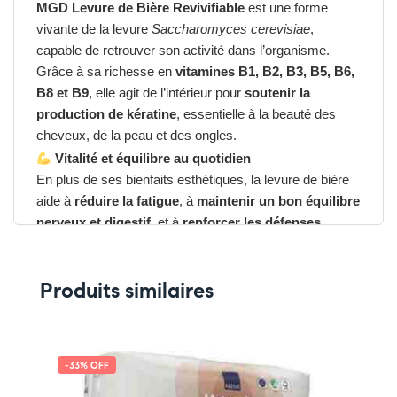
MGD Levure de Bière Revivifiable
est une forme
vivante de la levure
Saccharomyces cerevisiae
,
capable de retrouver son activité dans l’organisme.
Grâce à sa richesse en
vitamines B1, B2, B3, B5, B6,
B8 et B9
, elle agit de l’intérieur pour
soutenir la
production de kératine
, essentielle à la beauté des
cheveux, de la peau et des ongles.
Vitalité et équilibre au quotidien
En plus de ses bienfaits esthétiques, la levure de bière
aide à
réduire la fatigue
, à
maintenir un bon équilibre
nerveux et digestif
, et à
renforcer les défenses
naturelles
. Sa forme revivifiable favorise également un
équilibre de la flore intestinale
, soutenant ainsi le
Produits similaires
système immunitaire.
Avantages du MGD Levure de Bière
Revivifiable
-33% OFF
➤ Renforce la
santé et la beauté
des cheveux, ongles