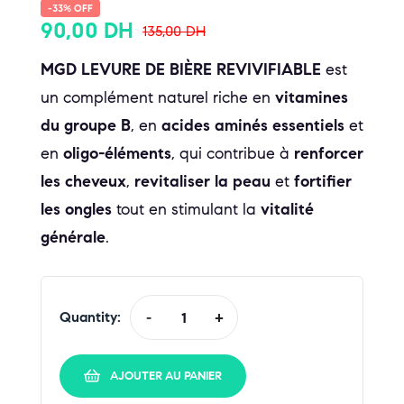
-33% OFF
90,00
DH
135,00
DH
MGD LEVURE DE BIÈRE REVIVIFIABLE
est
un complément naturel riche en
vitamines
du groupe B
, en
acides aminés essentiels
et
en
oligo-éléments
, qui contribue à
renforcer
les cheveux
,
revitaliser la peau
et
fortifier
les ongles
tout en stimulant la
vitalité
générale
.
Quantity:
-
+
AJOUTER AU PANIER