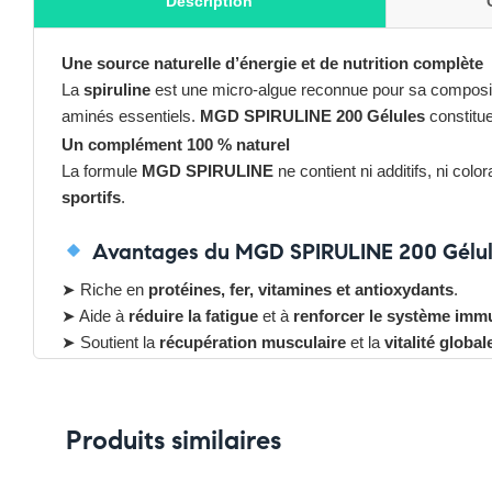
Description
Une source naturelle d’énergie et de nutrition complète
La
spiruline
est une micro-algue reconnue pour sa compositi
aminés essentiels.
MGD SPIRULINE 200 Gélules
constitu
Un complément 100 % naturel
La formule
MGD SPIRULINE
ne contient ni additifs, ni col
sportifs
.
Avantages du MGD SPIRULINE 200 Gélu
➤ Riche en
protéines, fer, vitamines et antioxydants
.
➤ Aide à
réduire la fatigue
et à
renforcer le système immu
➤ Soutient la
récupération musculaire
et la
vitalité global
➤ Convient aux
végétariens
et aux
personnes actives
.
➤ Format économique pour
cure longue
(200 gélules).
Pensez-y :
Produits similaires
✔ Pour découvrir nos offres et promotions du moment,
clique
✔ Suivez-nous sur TikTok –
cliquez ici