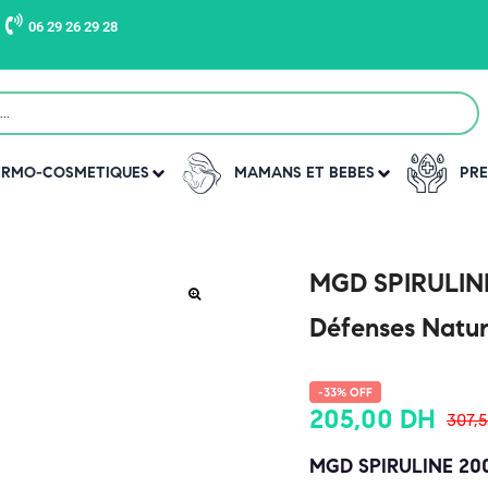
06 29 26 29 28
DERMO-COSMETIQUES
MAMANS ET BEBES
PRE
MGD SPIRULINE 
Défenses Natur
-33% OFF
205,00
DH
307,
MGD SPIRULINE 200