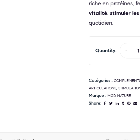
riche en protéines, f
vitalité
,
stimuler le
quotidien.
Quantity:
-
Catégories :
COMPLEMENTS 
,
ARTICULATIONS
STIMULATION
Marque :
MGD NATURE
Share: