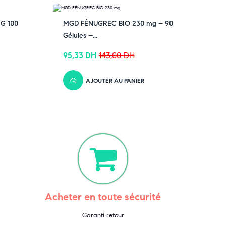
-33% OFF
G 100
MGD FÉNUGREC BIO 230 mg – 90
Gélules –...
95,33
DH
143,00
DH
AJOUTER AU PANIER
Acheter en toute sécurité
Garanti retour