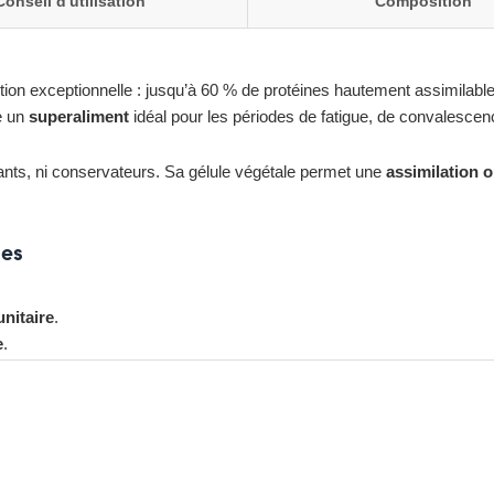
Conseil d'utilisation
Composition
on exceptionnelle : jusqu’à 60 % de protéines hautement assimilables
e un
superaliment
idéal pour les périodes de fatigue, de convalescenc
orants, ni conservateurs. Sa gélule végétale permet une
assimilation 
les
nitaire
.
e
.
z ici