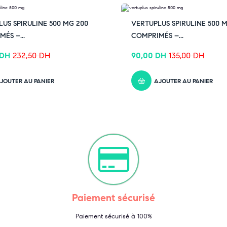
F
-33% OFF
US SPIRULINE 500 MG 200
VERTUPLUS SPIRULINE 500 M
ÉS –...
COMPRIMÉS –...
DH
232,50
DH
90,00
DH
135,00
DH
JOUTER AU PANIER
AJOUTER AU PANIER
Paiement sécurisé
Paiement sécurisé à 100%