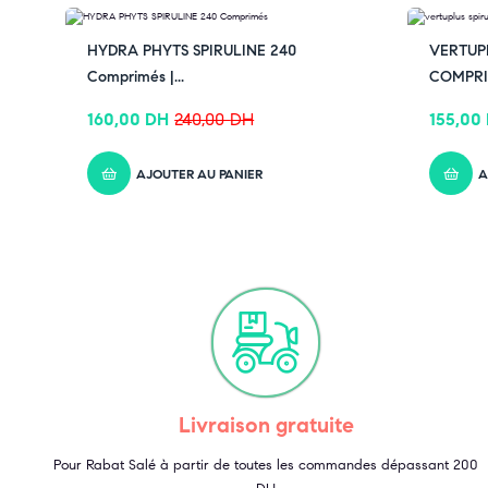
✔ Rejoignez-nous sur Instagram –
cliquez ici
-33% OFF
-33% OF
HYDRA PHYTS SPIRULINE 240
VERTUPL
Comprimés |...
COMPRIM
160,00
DH
240,00
DH
155,00
AJOUTER AU PANIER
A
Livraison gratuite
Pour Rabat Salé à partir de toutes les commandes dépassant 200