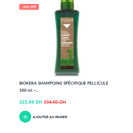
ml)
-33% OFF
> 1 paire de gants jetables
> 1 cape de protection pour les épaules
> 1 notice explicative
Pensez-y :
✔ Pour découvrir nos offres et promotions du
moment,
cliquez ici
✔ Suivez-nous sur TikTok –
cliquez ici
✔ Rejoignez-nous sur Instagram –
cliquez ici
BIOKERA SHAMPOING SPÉCIFIQUE PELLICULE
300 ml –...
223,00
DH
334,50
DH
AJOUTER AU PANIER