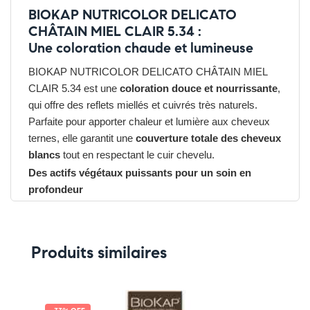
BIOKAP NUTRICOLOR DELICATO
CHÂTAIN MIEL CLAIR 5.34 :
Une coloration chaude et lumineuse
BIOKAP NUTRICOLOR DELICATO CHÂTAIN MIEL
CLAIR 5.34 est une
coloration douce et nourrissante
,
qui offre des reflets miellés et cuivrés très naturels.
Parfaite pour apporter chaleur et lumière aux cheveux
ternes, elle garantit une
couverture totale des cheveux
blancs
tout en respectant le cuir chevelu.
Des actifs végétaux puissants pour un soin en
profondeur
Formulée avec le complexe
Tricorepair®
(protéines de
riz, acides fruités, extrait de saule) et de l’
huile d’argan
bio
, BIOKAP NUTRICOLOR DELICATO CHÂTAIN
Produits similaires
MIEL CLAIR 5.34 nourrit et renforce la fibre capillaire.
Elle
protège la structure du cheveu
pendant la
coloration tout en laissant un toucher doux et un éclat
naturel.