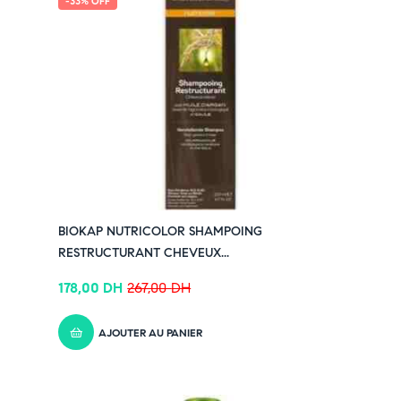
-33% OFF
Une alternative saine et efficace aux colorations
traditionnelles
Sans ammoniaque, résorcine ni PPD, cette formule
végétale minimise les risques d’allergie et respecte la
peau sensible. La teinte Châtain Miel Clair est idéale
pour sublimer les teints clairs à moyens avec un effet
lumineux et naturel.
Précautions d’emploi
> Effectuer un test de sensibilité 48h avant utilisation.
> Ne pas utiliser sur les cils ou les sourcils.
BIOKAP NUTRICOLOR SHAMPOING
> Éviter le contact avec les yeux.
RESTRUCTURANT CHEVEUX...
> Ne pas appliquer sur un cuir chevelu irrité.
> Lire attentivement la notice avant application.
178,00
DH
267,00
DH
Composition du kit BIOKAP NUTRICOLOR
DELICATO CHÂTAIN MIEL CLAIR 5.34
AJOUTER AU PANIER
> 1 tube de
crème colorante
(50 ml)
> 1 flacon de
crème révélatrice
(75 ml)
> 1 sachet de
shampooing baume
après-coloration (15