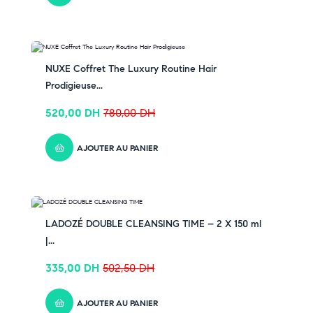
-33% OFF
NUXE Coffret The Luxury Routine Hair
Prodigieuse...
520,00
DH
780,00
DH
AJOUTER AU PANIER
-33% OFF
LADOZÉ DOUBLE CLEANSING TIME – 2 X 150 ml
|...
335,00
DH
502,50
DH
AJOUTER AU PANIER