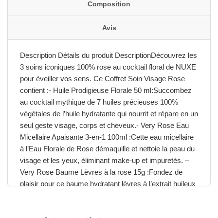
Composition
Avis
Description Détails du produit DescriptionDécouvrez les
3 soins iconiques 100% rose au cocktail floral de NUXE
pour éveiller vos sens. Ce Coffret Soin Visage Rose
contient :- Huile Prodigieuse Florale 50 ml:Succombez
au cocktail mythique de 7 huiles précieuses 100%
végétales de l’huile hydratante qui nourrit et répare en un
seul geste visage, corps et cheveux.- Very Rose Eau
Micellaire Apaisante 3-en-1 100ml :Cette eau micellaire
à l’Eau Florale de Rose démaquille et nettoie la peau du
visage et les yeux, éliminant make-up et impuretés. –
Very Rose Baume Lèvres à la rose 15g :Fondez de
plaisir pour ce baume hydratant lèvres à l’extrait huileux
de Rose, formulé avec 100% d‘ingrédients d‘origine
naturelle. Détails du produit MarqueNUXE