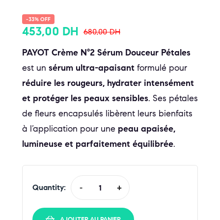
-33% OFF
453,00
DH
680,00
DH
PAYOT Crème N°2 Sérum Douceur Pétales
est un
sérum ultra-apaisant
formulé pour
réduire les rougeurs, hydrater intensément
et protéger les peaux sensibles
. Ses pétales
de fleurs encapsulés libèrent leurs bienfaits
à l’application pour une
peau apaisée,
lumineuse et parfaitement équilibrée
.
Quantity:
-
+
AJOUTER AU PANIER