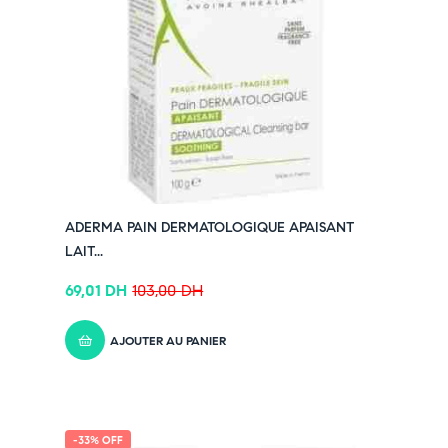
✔ Rejoignez-nous sur Instagram –
cliquez ici
ADERMA PAIN DERMATOLOGIQUE APAISANT
LAIT...
69,01
DH
103,00
DH
AJOUTER AU PANIER
-33% OFF