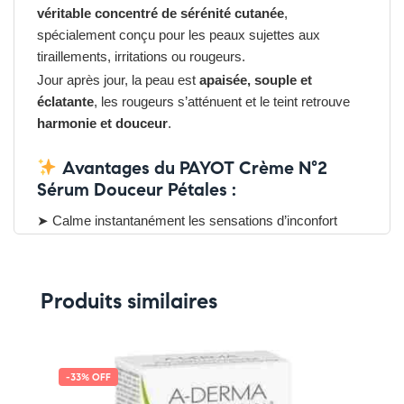
véritable concentré de sérénité cutanée
,
spécialement conçu pour les peaux sujettes aux
tiraillements, irritations ou rougeurs.
Jour après jour, la peau est
apaisée, souple et
éclatante
, les rougeurs s’atténuent et le teint retrouve
harmonie et douceur
.
Avantages du PAYOT Crème N°2
Sérum Douceur Pétales :
➤ Calme instantanément les sensations d’inconfort
➤ Réduit visiblement les rougeurs
➤ Hydrate, adoucit et protège la peau
➤ Texture légère et soyeuse, non grasse
Produits similaires
➤ Idéal pour les peaux sensibles et réactives
Pensez-y :
✔ Pour découvrir nos offres et promotions du
moment,
cliquez ici
-33% OFF
✔ Suivez-nous sur TikTok –
cliquez ici