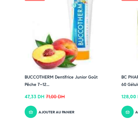
BUCCOTHERM Dentifrice Junior Goût
BC PHA
Pêche 7–12...
60 Gélule
47,33
DH
71,00
DH
128,00
AJOUTER AU PANIER
A