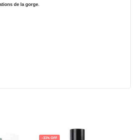
tations de la gorge
.
-33% OFF