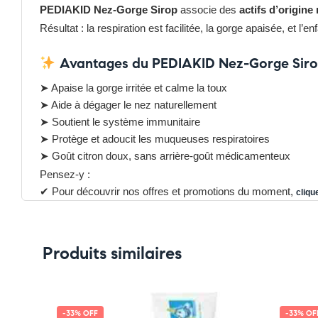
PEDIAKID Nez-Gorge Sirop
associe des
actifs d’origine 
Résultat : la respiration est facilitée, la gorge apaisée, et l’enf
Avantages du PEDIAKID Nez-Gorge Siro
➤ Apaise la gorge irritée et calme la toux
➤ Aide à dégager le nez naturellement
➤ Soutient le système immunitaire
➤ Protège et adoucit les muqueuses respiratoires
➤ Goût citron doux, sans arrière-goût médicamenteux
Pensez-y :
✔ Pour découvrir nos offres et promotions du moment,
clique
✔ Suivez-nous sur TikTok –
cliquez ici
✔ Rejoignez-nous sur Instagram –
cliquez ici
Produits similaires
-33% OFF
-33% OF