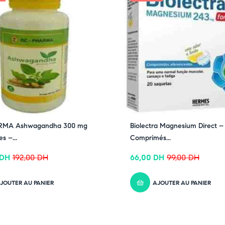
RMA Ashwagandha 300 mg
Biolectra Magnesium Direct –
s –...
Comprimés...
DH
192,00
DH
66,00
DH
99,00
DH
JOUTER AU PANIER
AJOUTER AU PANIER