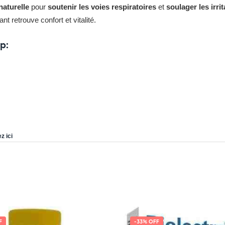
naturelle
pour
soutenir les voies respiratoires
et
soulager les irri
ant retrouve confort et vitalité.
p:
z ici
F
-33% OFF