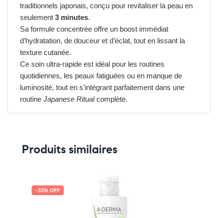
traditionnels japonais, conçu pour revitaliser la peau en
seulement
3 minutes
.
Sa formule concentrée offre un boost immédiat
d’hydratation, de douceur et d’éclat, tout en lissant la
texture cutanée.
Ce soin ultra-rapide est idéal pour les routines
quotidiennes, les peaux fatiguées ou en manque de
luminosité, tout en s’intégrant parfaitement dans une
routine
Japanese Ritual
complète.
Les avantages du
REVOX B77 JAPANESE
Produits similaires
RITUAL 3 MINUTE
ULTRA
-33% OFF
Effet express en seulement 3 minutes
Apporte un éclat immédiat et visible