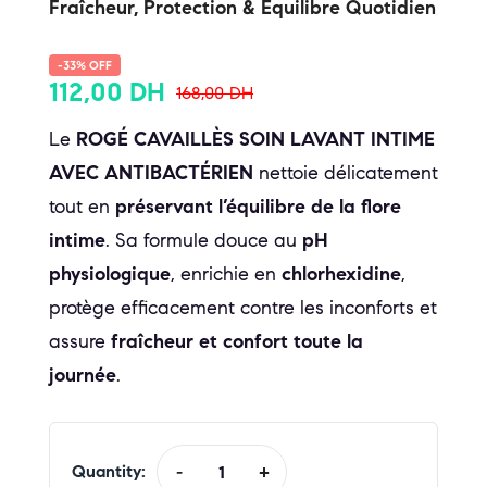
Fraîcheur, Protection & Équilibre Quotidien
-33% OFF
112,00
DH
168,00
DH
Le
ROGÉ CAVAILLÈS SOIN LAVANT INTIME
AVEC ANTIBACTÉRIEN
nettoie délicatement
tout en
préservant l’équilibre de la flore
intime
. Sa formule douce au
pH
physiologique
, enrichie en
chlorhexidine
,
protège efficacement contre les inconforts et
assure
fraîcheur et confort toute la
journée
.
Quantity:
-
+