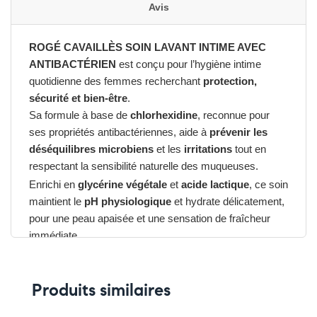
Avis
ROGÉ CAVAILLÈS SOIN LAVANT INTIME AVEC
ANTIBACTÉRIEN
est conçu pour l’hygiène intime
quotidienne des femmes recherchant
protection,
sécurité et bien-être
.
Sa formule à base de
chlorhexidine
, reconnue pour
ses propriétés antibactériennes, aide à
prévenir les
déséquilibres microbiens
et les
irritations
tout en
respectant la sensibilité naturelle des muqueuses.
Enrichi en
glycérine végétale
et
acide lactique
, ce soin
maintient le
pH physiologique
et hydrate délicatement,
pour une peau apaisée et une sensation de fraîcheur
immédiate.
Sa mousse fine et son parfum subtil procurent une
agréable sensation de propreté et de confort
Produits similaires
durable
.