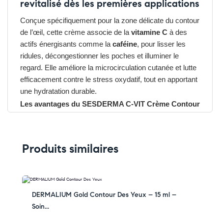
revitalisé dès les premières applications
Conçue spécifiquement pour la zone délicate du contour
de l’œil, cette crème associe de la
vitamine C
à des
actifs énergisants comme la
caféine
, pour lisser les
ridules, décongestionner les poches et illuminer le
regard. Elle améliore la microcirculation cutanée et lutte
efficacement contre le stress oxydatif, tout en apportant
une hydratation durable.
Les avantages du SESDERMA C-VIT Crème Contour
des Yeux :
➤ Réduit visiblement les cernes et les poches
➤ Lisse les ridules de déshydratation
Produits similaires
➤ Illumine et revitalise le contour de l’œil
➤ Texture légère, non grasse, parfaite sous le
maquillage
➤ Convient à tous les types de peaux, même sensibles
-33% OFF
DERMALIUM Gold Contour Des Yeux – 15 ml –
Pensez-y :
Soin...
✔ Pour découvrir nos offres et promotions du