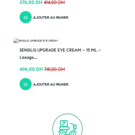
276,00
DH
414,00
DH
AJOUTER AU PANIER
-33% OFF
SENSILIS UPGRADE EYE CREAM – 15 ML –
Lissage,...
494,00
DH
741,00
DH
AJOUTER AU PANIER