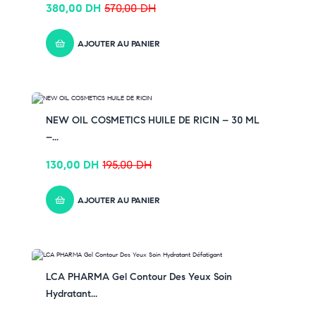
moment,
cliquez ici
380,00
DH
570,00
DH
✔ Suivez-nous sur TikTok –
cliquez ici
✔ Rejoignez-nous sur Instagram –
cliquez ici
AJOUTER AU PANIER
-33% OFF
NEW OIL COSMETICS HUILE DE RICIN – 30 ML
–...
130,00
DH
195,00
DH
AJOUTER AU PANIER
-33% OFF
LCA PHARMA Gel Contour Des Yeux Soin
Hydratant...