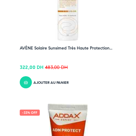
➤ Hydratation et protection antioxydante renforcées
Pensez-y :
✔ Pour découvrir nos offres et promotions du
moment,
cliquez ici
✔ Suivez-nous sur TikTok –
cliquez ici
✔ Rejoignez-nous sur Instagram –
cliquez ici
AVÈNE Solaire Sunsimed Très Haute Protection...
322,00
DH
483,00
DH
AJOUTER AU PANIER
-33% OFF