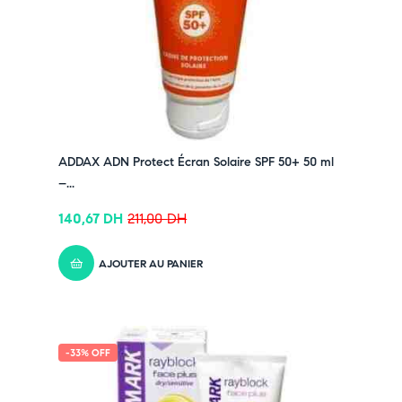
ADDAX ADN Protect Écran Solaire SPF 50+ 50 ml
–...
140,67
DH
211,00
DH
AJOUTER AU PANIER
-33% OFF