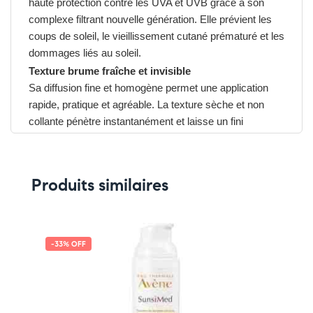
haute protection contre les UVA et UVB grâce à son
complexe filtrant nouvelle génération. Elle prévient les
coups de soleil, le vieillissement cutané prématuré et les
dommages liés au soleil.
Texture brume fraîche et invisible
Sa diffusion fine et homogène permet une application
rapide, pratique et agréable. La texture sèche et non
collante pénètre instantanément et laisse un fini
invisible, idéal pour une utilisation quotidienne ou en
retouches.
Hydratation et confort
Produits similaires
Enrichie en
vitamine E
et
bêta-carotène
, elle hydrate la
peau et apporte une protection antioxydante
supplémentaire contre le stress oxydatif.
Avantages du SVR Sun Secure Brume
-33% OFF
➤ Très haute protection solaire SPF50+ UVA/UVB
➤ Texture brume légère, invisible et non collante
➤ Application rapide et homogène même sur zones
difficiles