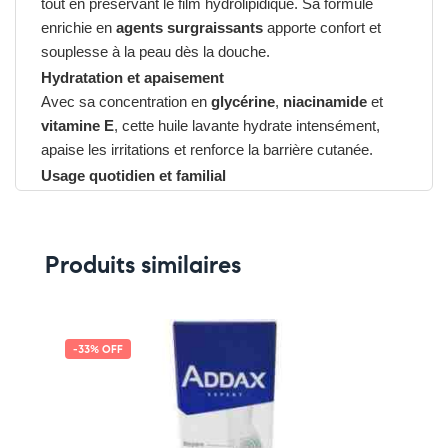
tout en préservant le film hydrolipidique. Sa formule
enrichie en
agents surgraissants
apporte confort et
souplesse à la peau dès la douche.
Hydratation et apaisement
Avec sa concentration en
glycérine
,
niacinamide
et
vitamine E
, cette huile lavante hydrate intensément,
apaise les irritations et renforce la barrière cutanée.
Usage quotidien et familial
Sa texture soyeuse se transforme en une mousse fine,
laissant la peau douce et protégée. Convient aux
nourrissons, enfants et adultes, même en cas de peau
Produits similaires
atopique.
Avantages du SVR Topialyse Huile Lavante 200 ml
➤ Nettoie délicatement sans agresser
➤ Hydrate et apaise durablement
-33% OFF
➤ Protège des agressions extérieures
➤ Convient à toute la famille dès la naissance
Pensez-y :
✔ Pour découvrir nos offres et promotions du