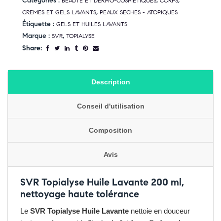
Catégories :
,
,
BEAUTE ET DERMO-COSMETIQUES
CORPS
,
CREMES ET GELS LAVANTS
PEAUX SECHES - ATOPIQUES
Étiquette :
GELS ET HUILES LAVANTS
Marque :
,
SVR
TOPIALYSE
Share:
Description
Conseil d'utilisation
Composition
Avis
SVR Topialyse Huile Lavante 200 ml,
nettoyage haute tolérance
Le
SVR Topialyse Huile Lavante
nettoie en douceur