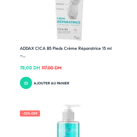
moment,
cliquez ici
✔ Suivez-nous sur TikTok –
cliquez ici
✔ Rejoignez-nous sur Instagram –
cliquez ici
ADDAX CICA B5 Pieds Crème Réparatrice 15 ml
–...
78,00
DH
117,00
DH
AJOUTER AU PANIER
-33% OFF