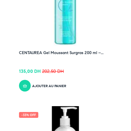
CENTAUREA Gel Moussant Surgras 200 ml –...
135,00
DH
202,50
DH
AJOUTER AU PANIER
-33% OFF