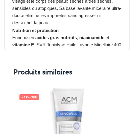
visage et le corps des peaux sèches à très sèches,
sensibles ou atopiques. Sa base lavante micellaire ultra-
douce élimine les impuretés sans agresser ni
dessécher la peau.
Nutrition et protection
Enrichie en
acides gras nutritifs
,
niacinamide
et
vitamine E
, SVR Topialyse Huile Lavante Micellaire 400
ml hydrate, apaise et protège la barrière cutanée. Après
chaque utilisation, la peau est nourrie, souple et apaisée.
Texture sensorielle
Produits similaires
Sa texture huileuse soyeuse se transforme en une
mousse fine et délicate au contact de l’eau, laissant un
voile protecteur non gras et un parfum agréable.
Convient à toute la famille, dès la naissance.
-33% OFF
Avantages du SVR Topialyse Huile Lavante Micellaire
400 ml
➤ Nettoie en douceur et respecte les peaux sensibles
➤ Nourrit et protège grâce à la niacinamide et la
vitamine E