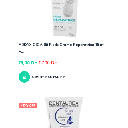
ADDAX CICA B5 Pieds Crème Réparatrice 15 ml
–...
78,00
DH
117,00
DH
AJOUTER AU PANIER
-33% OFF