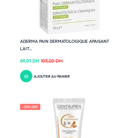
Pensez-y :
✔ Pour découvrir nos offres et promotions du
moment,
cliquez ici
✔ Suivez-nous sur TikTok –
cliquez ici
✔ Rejoignez-nous sur Instagram –
cliquez ici
ADERMA PAIN DERMATOLOGIQUE APAISANT
LAIT...
69,01
DH
103,00
DH
AJOUTER AU PANIER
-33% OFF