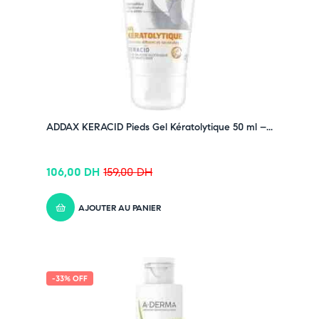
ADDAX KERACID Pieds Gel Kératolytique 50 ml –...
106,00
DH
159,00
DH
AJOUTER AU PANIER
-33% OFF