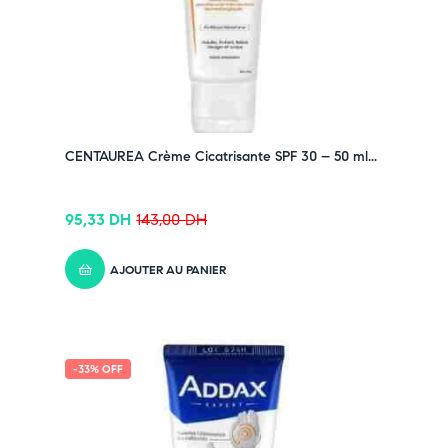
CENTAUREA Crème Cicatrisante SPF 30 – 50 ml...
95,33
DH
143,00
DH
AJOUTER AU PANIER
-33% OFF