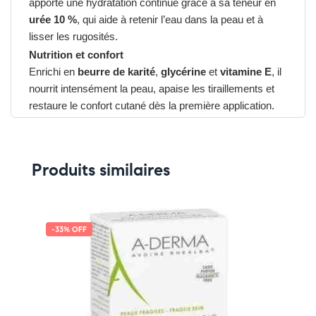
apporte une hydratation continue grâce à sa teneur en
urée 10 %
, qui aide à retenir l’eau dans la peau et à
lisser les rugosités.
Nutrition et confort
Enrichi en
beurre de karité
,
glycérine
et
vitamine E
, il
nourrit intensément la peau, apaise les tiraillements et
restaure le confort cutané dès la première application.
Texture fluide et agréable
Sa texture lait fluide et non grasse s’étale facilement et
pénètre rapidement, sans laisser de film collant. Elle
Produits similaires
laisse la peau douce, souple et protégée durablement.
Avantages du SVR Xérial 10 Lait Corps Hydratant
Intense
➤ Hydrate intensément grâce à l’urée 10 %
-33% OFF
➤ Nourrit et protège avec le beurre de karité et la
vitamine E
➤ Apaise les sensations de tiraillement
➤ Texture fluide et légère, idéale pour un usage
quotidien