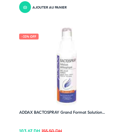
➤
Idéal pour le sport et la rééducation
AJOUTER AU PANIER
Pensez-y :
✔ Pour découvrir nos offres et promotions du
moment,
cliquez ici
✔ Suivez-nous sur TikTok –
cliquez ici
-33% OFF
✔ Rejoignez-nous sur Instagram –
cliquez ici
ADDAX BACTOSPRAY Grand Format Solution...
103,67
DH
155,50
DH