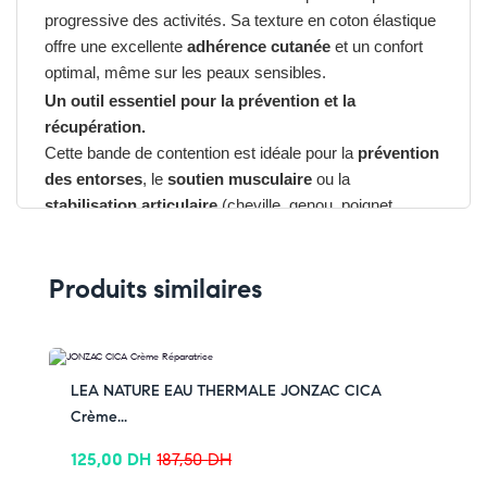
progressive des activités. Sa texture en coton élastique
offre une excellente
adhérence cutanée
et un confort
optimal, même sur les peaux sensibles.
Un outil essentiel pour la prévention et la
récupération.
Cette bande de contention est idéale pour la
prévention
des entorses
, le
soutien musculaire
ou la
stabilisation articulaire
(cheville, genou, poignet,
épaule…). Elle est également utile en phase de
rééducation pour
limiter les mouvements douloureux
Produits similaires
sans bloquer complètement l’articulation.
Avantages du URGO Strapping 8 cm
x 2,5 m
-33% OFF
LEA NATURE EAU THERMALE JONZAC CICA
➤
Excellent maintien
musculaire et articulaire
Crème...
➤
Élastique et confortable
➤
Adhérence durable
, même pendant l’effort
125,00
DH
187,50
DH
➤
Facile à découper
à la main